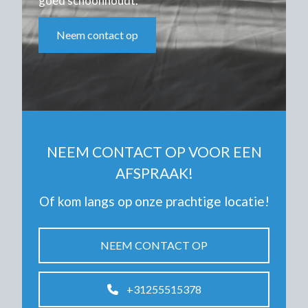
goed schoonhoudt.
Neem contact op
NEEM CONTACT OP VOOR EEN
AFSPRAAK!
Of kom langs op onze prachtige locatie!
NEEM CONTACT OP
+31255515378