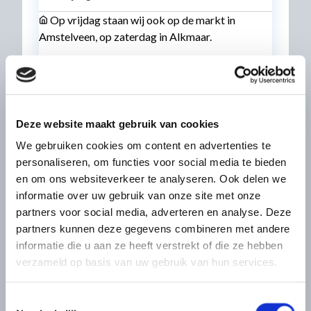
Op vrijdag staan wij ook op de markt in
Amstelveen, op zaterdag in Alkmaar.
Zaterdag
Gesloten
Zondag
Gesloten
Deze website maakt gebruik van cookies
Vragen? Bel
+31255515378
We gebruiken cookies om content en advertenties te
personaliseren, om functies voor social media te bieden
en om ons websiteverkeer te analyseren. Ook delen we
informatie over uw gebruik van onze site met onze
partners voor social media, adverteren en analyse. Deze
BEZOEK ONZE SHOWROOM
partners kunnen deze gegevens combineren met andere
informatie die u aan ze heeft verstrekt of die ze hebben
Matrassenfabriek IJmuiden is te
verzameld op basis van uw gebruik van hun services.
vinden aan de Dokweg in IJmuiden. U
bent hier van maandag tot donderdag
Toestemmingsselectie
tussen 8.00 uur en 17.00 uur, en op