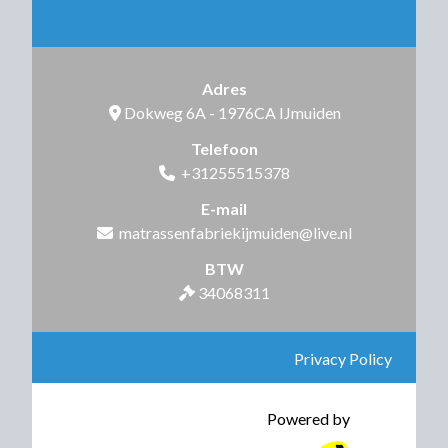
Adres
Dokweg 6A - 1976CA IJmuiden

Telefoon
+31255515378

E-mail
matrassenfabriekijmuiden@live.nl

BTW
34068311

Privacy Policy
Powered by